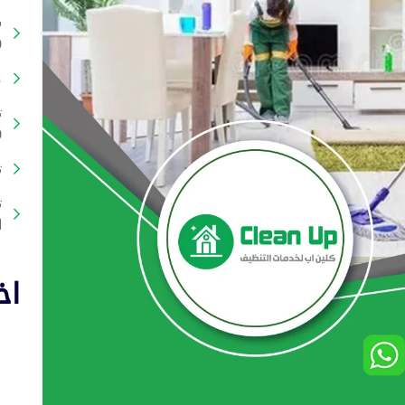
ش
%
م
ت
%
ت
ا
اخ