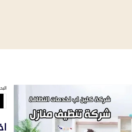
البح
اخ