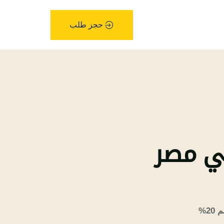
حجز طلب
ي مصر
2%