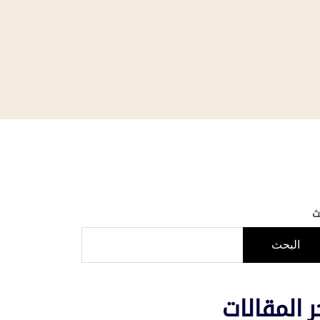
ث
البحث
ر المقالات