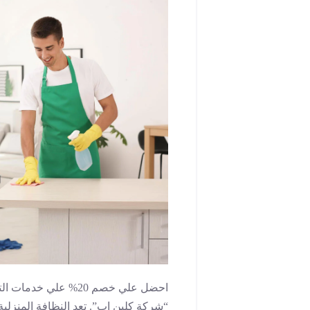
احضل علي خصم 20% عل
“شركة كلين اب”. تعد النظافة المنزلي