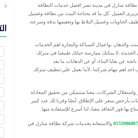
افة منازل في مدينة نصر افضل خدمات النظافة
م
عزيزى العميل .كل ما قد يحتاجة البيت من نظافة وغسيل
ظيف الحاويات وغسيل البلاط بها وتعقيمها بدقة وسرعة،
ال
سمنت والدهان ،واعمال السباكة والنجارة اهم الخدمات
 الجديدة ،لا يمكنك ممارسة حياتك طبيعيا فى منزلك
تجة عن بقايا البناء، أو عن الدهانات ما بعد
احد اهم مهام شركتنا ،لأننا نعمل علي تنظيف منزلك
ار واستغلال الشركات، معنا ستتمكن من تحقيق المعادلة
 بأرخص سعر على الإطلاق. أيضًا وفرنا لك عدد كبير
بها فور التعاقد معنا، لذا أسرع للإستفادة منها.
0155986887
والاستعانة بخدمات شركة نظافة منازل في