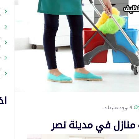
ش
%
م
ت
%
ت
ا
اخ
لا توجد تعليقات
منازل في مدينة نصر