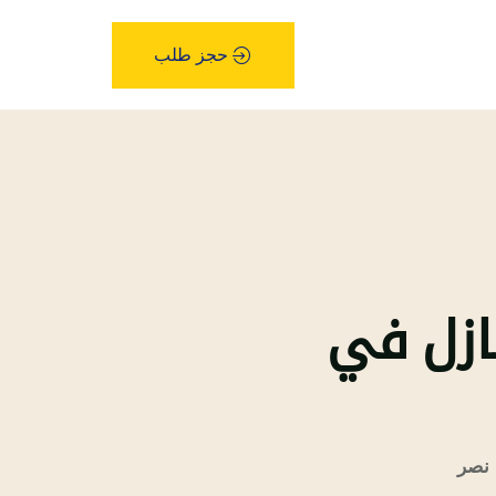
حجز طلب
نازل في