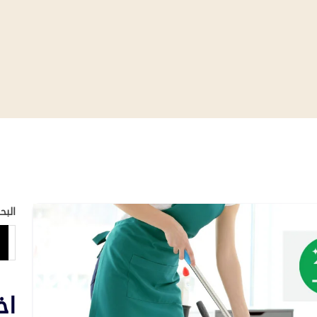
البح
اخ