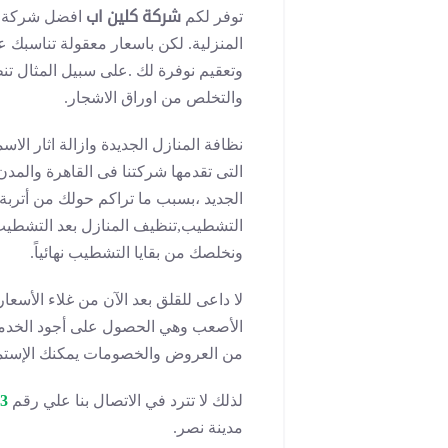
توفر لكم
شركة كلين اب
افضل شركة نظ
المنزلية. لكن باسعار معقولة تناسبك 
وتعقيم نوفرة لك .على سبيل المثال تن
والتخلص من اوراق الاشجار.
نظافة المنازل الجديدة وازالة اثار الا
التى تقدمها شركتنا فى القاهرة والمدن
الجديد ،بسبب ما تراكم حولك من أتربة نا
التشطيب,تنظيف المنازل بعد التشطيب 
ونخلصك من بقايا التشطيب نهائياً.
لا داعى للقلق بعد الآن من غلاء الأسع
الأصعب وهي الحصول على أجود الخدمات
من العروض والخصومات يمكنك الإستمتاع 
لذلك لا تترد في الاتصال بنا علي رقم
3
مدينة نصر.