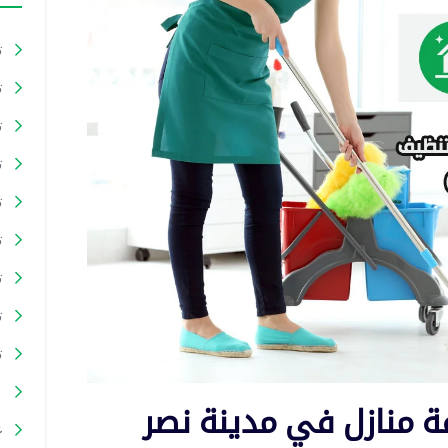
ت
ت
ت
ت
ت
ت
ت
ت
ت
ع
ة منازل في مدينة نصر
غ