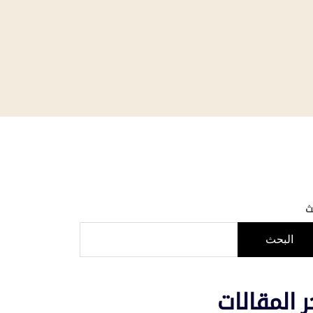
ث
البحث
ر المقالات