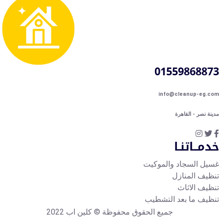
0155986887
info@cleanup-eg.c
نة نصر - القاهرة
مــاتنـا
يل السجاد والموكيت
ظيف المنازل
ظيف الاثاث
ظيف ما بعد التشطيب
جميع الحقوق محفوظة © كلين اب 2022